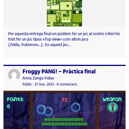
Per aquesta entrega final on podíem fer un joc al nostre criteri he
triat fer un joc tipus «Top view» com altres jocs
(Zelda, Pokemon…). En aquest joc…
Froggy PANG! – Pràctica final
Publicat per
Publicat per
Anna Zango Palau
Visibilitat:
Data de publicació
30 gener, 2023 10:38 am
a Froggy PANG! – Pràctica final
Públic
-
27 Gen. 2023
-
6 comentaris