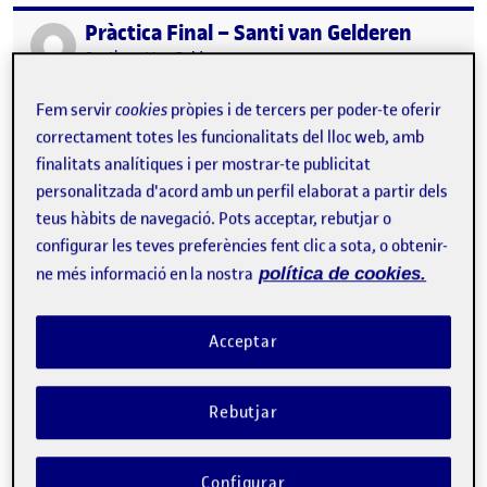
Pràctica Final – Santi van Gelderen
Publicat per
Publicat per
Santiago Van Gelderen
Visibilitat:
Data de publicació
a Pràctica Final – Santi van Geldere
Públic
-
27 Gen. 2023
-
1 comentari
Fem servir
cookies
pròpies i de tercers per poder-te oferir
URL Repositori Gitlab: https://gitlab.com/svangelderen/practica-
final Práctica final …
correctament totes les funcionalitats del lloc web, amb
finalitats analítiques i per mostrar-te publicitat
personalitzada d'acord amb un perfil elaborat a partir dels
teus hàbits de navegació. Pots acceptar, rebutjar o
PEC 4 (final) – Trouble in the Dungeon
Publicat per
configurar les teves preferències fent clic a sota, o obtenir-
Publicat per
Tomás Ruiz Martín
ne més informació en la nostra
política de cookies.
Visibilitat:
Data de publicació
a PEC 4 (final) – Trouble in the Du
Públic
-
27 Gen. 2023
-
1 comentari
Video: https://youtu.be/3qOO4RGhbGI Repositorio:
https://gitlab.com/Anleus/pec4 Práctica final …
Acceptar
Rebutjar
Practica Final – Phantom Intruder
Publicat per
Publicat per
Eduardo Amengual Risso
Configurar