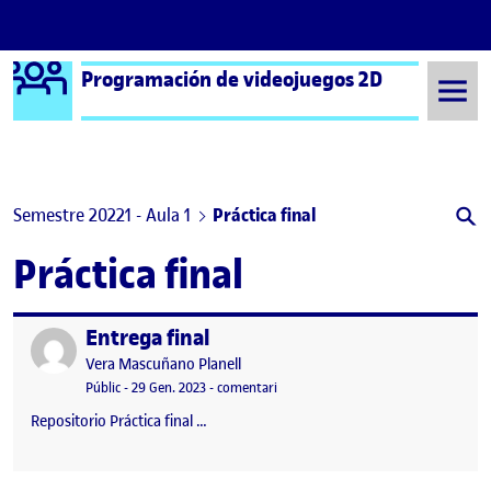
Logo Ágora
Programación de videojuegos 2D
Saltar al contingut
Semestre 20221 - Aula 1
Práctica final
Práctica final
Entrega final
Publicat per
Publicat per
Vera Mascuñano Planell
Visibilitat:
Data de publicació
29 gener, 2023 4:57 am
el Entrega final
Públic
-
29 Gen. 2023
-
comentari
Repositorio Práctica final …