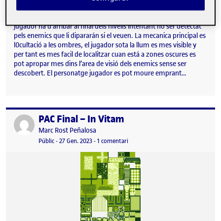
Visibilitat:
Data de publicació
a Practica Final – Phantom Intrud
Públic
-
27 Gen. 2023
-
2 comentaris
Per la entrega final he desenvolupat lloc d’infiltració i sigil on el
jugador ha d’arribar al final dels nivells intentant no ser detectat
pels enemics que li dipararán si el veuen. La mecanica principal es
l0cultació a les ombres, el jugador sota la llum es mes visible y
per tant es mes facil de localitzar cuan está a zones oscures es
pot apropar mes dins l’area de visió dels enemics sense ser
descobert. El personatge jugador es pot moure emprant…
PAC Final – In Vitam
Publicat per
Publicat per
Marc Rost Peñalosa
Visibilitat:
Data de publicació
27 gener, 2023 9:45 pm
a PAC Final – In Vitam
Públic
-
27 Gen. 2023
-
1 comentari