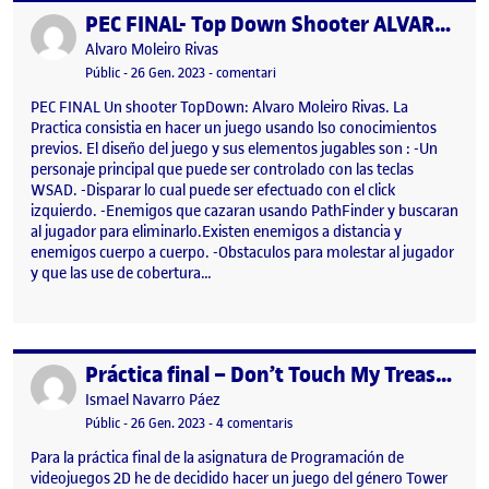
PEC FINAL- Top Down Shooter ALVARO MOLEIRO
Publicat per
Publicat per
Alvaro Moleiro Rivas
Visibilitat:
Data de publicació
17 gener, 2024 4:37 pm
el PEC FINAL- Top Down Shooter A
Públic
-
26 Gen. 2023
-
comentari
PEC FINAL Un shooter TopDown: Alvaro Moleiro Rivas. La
Practica consistia en hacer un juego usando lso conocimientos
previos. El diseño del juego y sus elementos jugables son : -Un
personaje principal que puede ser controlado con las teclas
WSAD. -Disparar lo cual puede ser efectuado con el click
izquierdo. -Enemigos que cazaran usando PathFinder y buscaran
al jugador para eliminarlo.Existen enemigos a distancia y
enemigos cuerpo a cuerpo. -Obstaculos para molestar al jugador
y que las use de cobertura…
Práctica final – Don’t Touch My Treasure
Publicat per
Publicat per
Ismael Navarro Páez
Visibilitat:
Data de publicació
a Práctica final – Don’t Touch My
Públic
-
26 Gen. 2023
-
4 comentaris
Para la práctica final de la asignatura de Programación de
videojuegos 2D he de decidido hacer un juego del género Tower