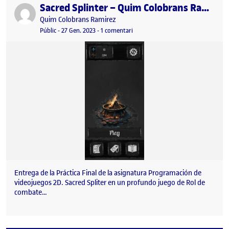
Sacred Splinter – Quim Colobrans Ramírez – PEC final
Publicat per
Publicat per
Quim Colobrans Ramirez
Visibilitat:
Data de publicació
a Sacred Splinter – Quim Colobrans
Públic
-
27 Gen. 2023
-
1 comentari
Entrega de la Práctica Final de la asignatura Programación de
videojuegos 2D. Sacred Spliter en un profundo juego de Rol de
combate…