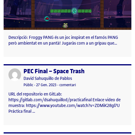
Descripció: Froggy PANG és un joc inspirat en el famós PANG
però ambientat en un pantà! Jugaràs com a un gripau que…
PEC Final – Space Trash
Publicat per
Publicat per
David Sahuquillo de Pablos
Visibilitat:
Data de publicació
27 gener, 2023 3:59 pm
el PEC Final – Space Trash
Públic
-
27 Gen. 2023
-
comentari
URL del repositorio en GitLab:
https://gitlab.com/dsahuquillod/practicafinal Enlace video de
muestra: https://www.youtube.com/watch?v=ZDMiK28gl7U
Práctica final …