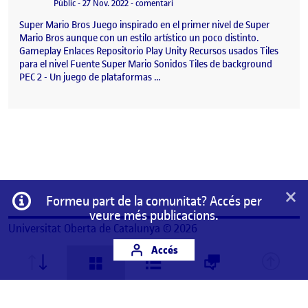
Visibilitat:
Data de publicació
27 novembre, 2022 6:32 pm
el PEC 2 – Un juego de plataformas
Públic
-
27 Nov. 2022
-
comentari
Super Mario Bros Juego inspirado en el primer nivel de Super
Mario Bros aunque con un estilo artístico un poco distinto.
Gameplay Enlaces Repositorio Play Unity Recursos usados Tiles
para el nivel Fuente Super Mario Sonidos Tiles de background
PEC 2 - Un juego de plataformas …
×
Informació
Formeu part de la comunitat? Accés per
veure més publicacions.
Universitat Oberta de Catalunya © 2026
Accés
Aquest és un espai de treball personal d'un/a