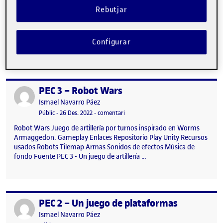
para crear distintos tipos de torretas, enemigos y niveles.
Rebutjar
Algunas de las funcionalidades implementadas son: Sistema de
construcción y gestión de recursos. Torretas con inteligencia
artificial para identificación y seguimiento de enemigos.
Configurar
Enemigos con diferentes atributos…
PEC 3 – Robot Wars
Publicat per
Publicat per
Ismael Navarro Páez
Visibilitat:
Data de publicació
el PEC 3 – Robot Wars
Públic
-
26 Des. 2022
-
comentari
Robot Wars Juego de artillería por turnos inspirado en Worms
Armaggedon. Gameplay Enlaces Repositorio Play Unity Recursos
usados Robots Tilemap Armas Sonidos de efectos Música de
fondo Fuente PEC 3 - Un juego de artillería …
PEC 2 – Un juego de plataformas
Publicat per
Publicat per
Ismael Navarro Páez