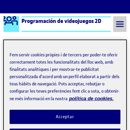
Logo Ágora
Programación de videojuegos 2D
Saltar al contingut
Fem servir
cookies
pròpies i de tercers per poder-te oferir
Semestre 20221 - Aula 1
Ismael Navarro Páez
correctament totes les funcionalitats del lloc web, amb
Ismael Navarro Páez
finalitats analítiques i per mostrar-te publicitat
personalitzada d'acord amb un perfil elaborat a partir dels
teus hàbits de navegació. Pots acceptar, rebutjar o
Práctica final – Don’t Touch My Treasure
Publicat per
configurar les teves preferències fent clic a sota, o obtenir-
Publicat per
Ismael Navarro Páez
ne més informació en la nostra
política de cookies.
Visibilitat:
Data de publicació
a Práctica final – Don’t Touch My
Públic
-
26 Gen. 2023
-
4 comentaris
Para la práctica final de la asignatura de Programación de
Acceptar
videojuegos 2D he de decidido hacer un juego del género Tower
Defensa con temática de barcos y piratería. Se ha partido de un
nuevo proyecto en blanco y se ha construido la base necesaria