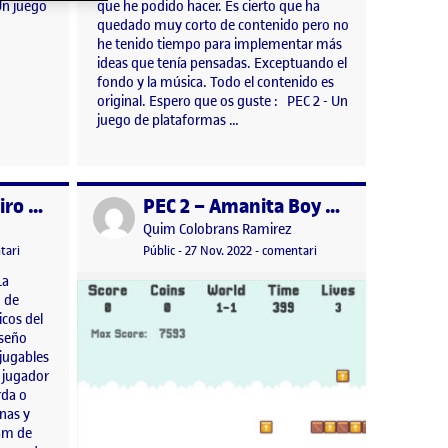
Un juego
que he podido hacer. Es cierto que ha
quedado muy corto de contenido pero no
he tenido tiempo para implementar más
ideas que tenía pensadas. Exceptuando el
fondo y la música. Todo el contenido es
original. Espero que os guste : PEC 2 - Un
juego de plataformas …
PEC 2 Alvaro Moleiro Rivas, Programacion videojuegos 2d
PEC 2 – Amanita Boy – Quim Colobrans Ramírez
Publicat per
Publicat per
Quim Colobrans Ramirez
, 2024 4:40 pm
el PEC 2 Alvaro Moleiro Rivas, Programacion videojuegos 2d
Visibilitat:
Data de publicació
el PEC 2 – Amanita Boy 
tari
Públic
-
27 Nov. 2022
-
comentari
La
o de
icos del
iseño
 jugables
l jugador
rda o
nas y
am de