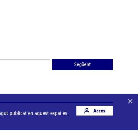
Següent
×
Accés
ngut publicat en aquest espai és
st espai és responsabilitat del seu autor/a.