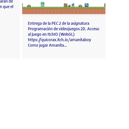
zaran de
in que el
Entrega de la PEC 2 de la asignatura
Programación de videojuegos 2D. Acceso
al juego en ItchIO (WebGL)
https://quicorax.itch.io/amanitaboy
Como jugar Amanita…