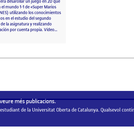
 era desarollar un juego en 2D que
a el mundo 1-1 de «Super Marios
(NES) utilizando los conocimientos
os en el estudio del segundo
de la asignatura y realizando
gación por cuenta propia. Vídeo…
a
veure més publicacions.
 estudiant de la Universitat Oberta de Catalunya. Qualsevol conti
de la Universitat Oberta de Catalunya. Qualsevol contingut publicat en aque