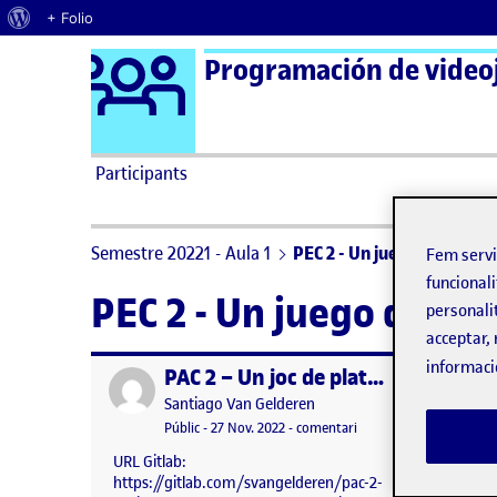
Quant al WordPress
+ Folio
Logo Ágora
Programación de video
Saltar al contingut
Participants
Semestre 20221 - Aula 1
PEC 2 - Un juego de plata
Fem serv
funcionali
PEC 2 - Un juego de pl
personali
acceptar, 
informaci
PAC 2 – Un joc de plataformes – Santi van Gelderen
Publicat per
Publicat 
Publicat per
Santiago Van Gelderen
Visibilitat:
Data de publicació
27 novembre, 2022 6:37 pm
el PAC 2 – Un joc de pl
Públic
-
27 Nov. 2022
-
comentari
URL Gitlab:
URL Git
https://gitlab.com/svangelderen/pac-2-
https:/