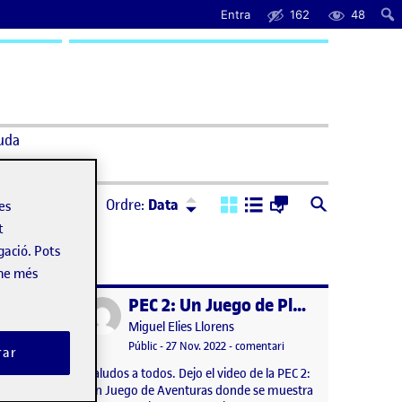
Entra
162
48
uda
Ordre:
Descendent
Ordre:
Data
les
t
gació. Pots
-ne més
PEC 2 – Un juego de plataformas
PEC 2: Un Juego de Plataformas
Publicat per
Publicat per
os
Miguel Elies Llorens
el PEC 2 – Un juego de plataformas
Visibilitat:
Data de publicació
27 novembre, 2022 11:24 pm
el PEC 2: Un Juego de Pl
tari
Públic
-
27 Nov. 2022
-
comentari
rar
Saludos a todos. Dejo el video de la PEC 2:
d/juegoplataformaspec2
Un Juego de Aventuras donde se muestra