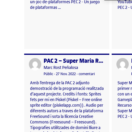
un-joc-de-plataformes PEC 2 - Un juego
YouTube
de plataformas …
PEC 2 -
PAC 2 – Super Maria Rose (Joc Plataformes)
Publicat per
Publicat 
Publicat per
Marc Rost Peñalosa
Visibilitat:
Data de publicació
el PAC 2 – Super Maria 
Públic
-
27 Nov. 2022
-
comentari
Amb l’entrega de la PAC 2 adjunto
Super M
demostració de la programació realitzada
primer 
d’aquest projecte. Credits i fonts: Sprites
con un e
fets per mi en Piskel (Piskel – Free online
Gamepla
sprite editor (piskelapp.com)). Audio per
Recursos
diferents autors a traves de la plataforma
Super M
FreeSound i sota la llicencia Creative
PEC 2 -
Commons (Freesound – Freesound).
Tipografies utilitzades de domini lliure a