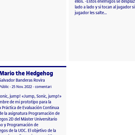
ellos. -Estos enemigos se despla
lado a lado y si tocan al jugador s
jugador les salte…
Mario the Hedgehog
per
Publicat per
Salvador Banderas Rovira
 PLATAFORMAS
Visibilitat:
Data de publicació
5 febrer, 2023 3:48 am
el Mario the Hedgehog
Públic
-
25 Nov. 2022
-
comentari
onic, jump! «Jump, Sonic, jump!»
mbre de mi prototipo para la
 Práctica de Evaluación Continua
de la asignatura Programación de
egos 2D del Máster Universitario
ño y Programación de
gos de la UOC. El objetivo de la