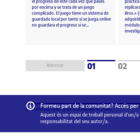
el progreso de este cada vez que pases
práctica
por encima y se trata de un juego
replicar
complicado. El juego tiene un sistema de
Bros.» 
guardado local por tanto si se juega online
adquirid
no guardara el progreso si se…
módulo 
investi
Pàgina
Pàgin
01
02
Anterior
Informació
Formeu part de la comunitat? Accés per 
Universitat Oberta de Catalunya © 2026
Aquest és un espai de treball personal d'un/a
responsabilitat del seu autor/a.
Aquest és un espai de treball personal d'un/a estudiant 