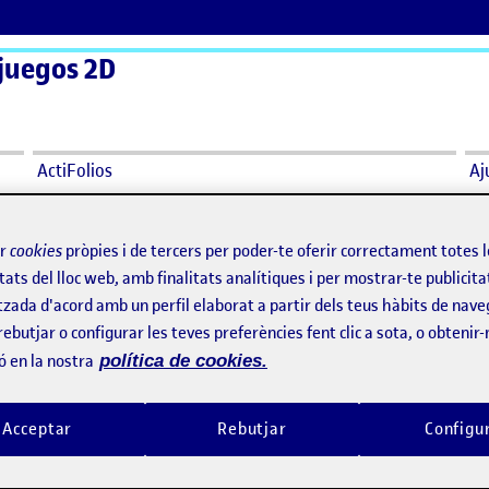
juegos 2D
ActiFolios
Aj
formas
ir
cookies
pròpies i de tercers per poder-te oferir correctament totes 
tats del lloc web, amb finalitats analítiques i per mostrar-te publicita
ataformas
tzada d'acord amb un perfil elaborat a partir dels teus hàbits de nave
rebutjar o configurar les teves preferències fent clic a sota, o obtenir
ó en la nostra
política de cookies.
PEC 2 – Un juego de plataformas
per
Publicat per
Publicat per
Publicat per
Tomás Ruiz Martín
David Sahuquillo de Pabl
ataformes – Santi van Gelderen
Visibilitat:
Data de publicació
el PEC 2 – Un juego de plataformas
Visibilitat:
Data de publicació
Públic
-
27 Nov. 2022
-
comentari
Públic
-
27 Nov. 2022
-
comen
Acceptar
Rebutjar
Configu
Lab:
URL del repositorio en GitLab:
/gitlab.com/Anleus/pec2 Video
https://gitlab.com/dsahuquillo