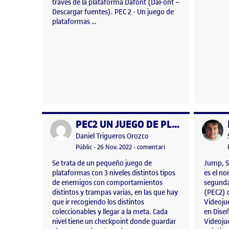
traves de la plataforma Dafont (DaFont –
Descargar fuentes). PEC 2 - Un juego de
plataformas …
PEC2 UN JUEGO DE PLATAFORMAS
Publicat per
Publicat 
Publicat per
Daniel Trigueros Orozco
Visibilitat:
Data de publicació
26 novembre, 2022 1:34 pm
el PEC2 UN JUEGO DE
Públic
-
26 Nov. 2022
-
comentari
Se trata de un pequeño juego de
Jump, S
plataformas con 3 niveles distintos tipos
es el no
de enemigos con comportamientos
segunda
distintos y trampas varias, en las que hay
(PEC2) 
que ir recogiendo los distintos
Videoju
coleccionables y llegar a la meta. Cada
en Dise
nivel tiene un checkpoint donde guardar
Videojue