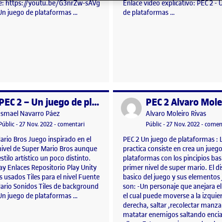
: https://youtu.be/G3nrZw-sAVg
Enlace video explicativo: PEC 2 - 
 Un juego de plataformas …
de plataformas …
PEC 2 – Un juego de plataformas
per
Publicat per
Publicat per
Publicat per
Ismael Navarro Páez
Alvaro Moleiro Rivas
Rose (Joc Plataformes)
Visibilitat:
Data de publicació
27 novembre, 2022 6:32 pm
el PEC 2 – Un juego de plataformas
Visibilitat:
Data de publicació
17 gener
Públic
-
27 Nov. 2022
-
comentari
Públic
-
27 Nov. 2022
-
comen
ario Bros Juego inspirado en el
PEC 2 Un juego de plataformas : 
nivel de Super Mario Bros aunque
practica consiste en crea un jueg
stilo artístico un poco distinto.
plataformas con los pincipios bas
y Enlaces Repositorio Play Unity
primer nivel de super mario. El d
 usados Tiles para el nivel Fuente
basico del juego y sus elementos
ario Sonidos Tiles de background
son: -Un personaje que anejara e
 Un juego de plataformas …
el cual puede moverse a la izquie
derecha, saltar ,recolectar manza
matatar enemigos saltando enci