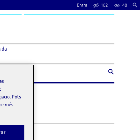
Entra
162
48
uda
les
t
gació. Pots
-ne més
rar