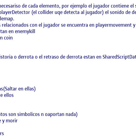
 necesariso de cada elemento, por ejemplo el jugador contiene el
layerDetector (el collider uqe detecta al jugador) el sonido de de
ilemap.
tos relacionados con el jugador se encuentra en playermovement y
stan en enemykill
n coin
toria o derrota o el retraso de derrota estan en SharedScriptDat
s(Saltar en ellas)
e ellos
ntos son simbolicos n oaportan nada)
e y morir
rs