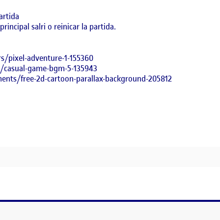
artida
incipal salri o reinicar la partida.
s/pixel-adventure-1-155360
c/casual-game-bgm-5-135943
ents/free-2d-cartoon-parallax-background-205812
, PROGRAMACION VIDEOJUEGOS 2D