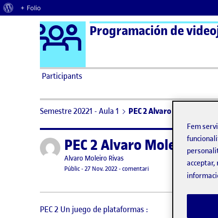
Quant al WordPress
+ Folio
Logo Ágora
Programación de video
Saltar al contingut
Participants
Semestre 20221 - Aula 1
PEC 2 Alvaro Moleiro Riva
Fem serv
funcionali
PEC 2 Alvaro Moleiro Ri
Publicat per
personali
Publicat per
Alvaro Moleiro Rivas
acceptar, 
Visibilitat:
Data de publicació
17 gener, 2024 4:40 pm
el PEC 2 Alvaro Moleiro Ri
Públic
-
27 Nov. 2022
-
comentari
informaci
PEC 2 Un juego de plataformas :