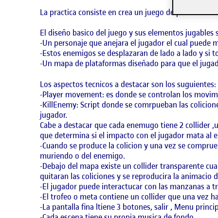
La practica consiste en crea un juego de plataformas 
El diseño basico del juego y sus elementos jugables 
-Un personaje que anejara el jugador el cual puede 
-Estos enemigos se desplazaran de lado a lado y si to
-Un mapa de plataformas diseñado para que el jugador
Los aspectos tecnicos a destacar son los suguientes:
-Player movement: es donde se controlan los movimi
-KillEnemy: Script donde se comrpueban las colicio
jugador.
Cabe a destacar que cada enemugo tiene 2 collider ,u
que determina si el impacto con el jugador mata al e
-Cuando se produce la colicion y una vez se comprue
muriendo o del enemigo.
-Debajo del mapa existe un collider transparente cuan
quitaran las coliciones y se reproducira la animacio 
-El jugador puede interactucar con las manzanas a tr
-El trofeo o meta contiene un collider que una vez h
-La pantalla fina ltiene 3 botones, salir , Menu princi
-Cada escena tiene su propia musica de fondo.