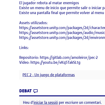
El jugador rebota al matar enemigos
Existe un menu de inicio que permite salir o iniciar p
Existe una pantalla final que permite volver al menu pr
Assets utilizados:
https://assetstore.unity.com/packages/2d/character
https://assetstore.unity.com/packages/audio/musi
https://assetstore.unity.com/packages/2d/environm
Links:
Repositorio: https://gitlab.com/amoleiror/pec-2
Video: https://youtu.be/vKq5TakSLtg
PEC 2 - Un juego de plataformas
CONTRIBUTION
0
EL PEC 2 ALVARO MOLEIRO RIVAS
DEBAT
Heu d'
iniciar la sessió
per escriure un comentari.