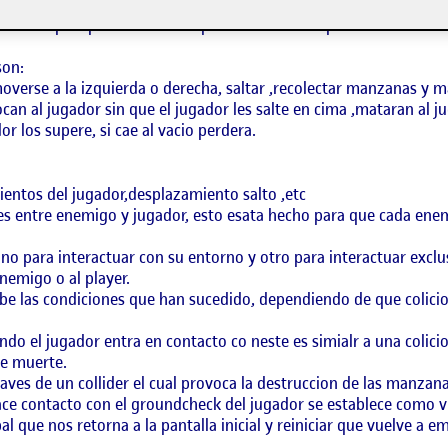
con los pincipios basicos del primer nivel de super mario.
son:
moverse a la izquierda o derecha, saltar ,recolectar manzanas y 
can al jugador sin que el jugador les salte en cima ,mataran al j
 los supere, si cae al vacio perdera.
entos del jugador,desplazamiento salto ,etc
nes entre enemigo y jugador, esto esata hecho para que cada ene
no para interactuar con su entorno y otro para interactuar exclu
nemigo o al player.
be las condiciones que han sucedido, dependiendo de que colicio
do el jugador entra en contacto co neste es simialr a una colicio
de muerte.
aves de un collider el cual provoca la destruccion de las manzana
ace contacto con el groundcheck del jugador se establece como vi
pal que nos retorna a la pantalla inicial y reiniciar que vuelve a e