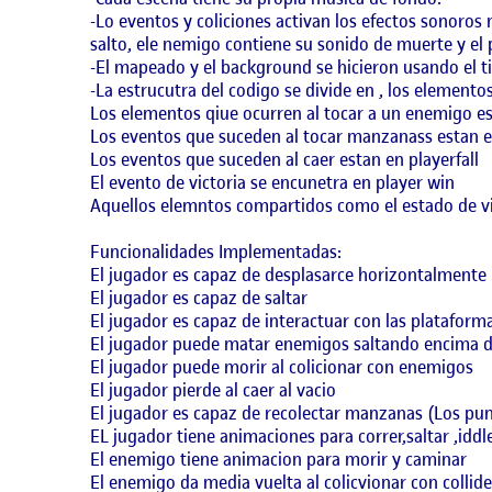
-Lo eventos y coliciones activan los efectos sonoros
salto, ele nemigo contiene su sonido de muerte y el p
-El mapeado y el background se hicieron usando el t
-La estrucutra del codigo se divide en , los elemen
Los elementos qiue ocurren al tocar a un enemigo e
Los eventos que suceden al tocar manzanass estan e
Los eventos que suceden al caer estan en playerfall
El evento de victoria se encunetra en player win
Aquellos elemntos compartidos como el estado de vis
Funcionalidades Implementadas:
El jugador es capaz de desplasarce horizontalmente
El jugador es capaz de saltar
El jugador es capaz de interactuar con las plataforma
El jugador puede matar enemigos saltando encima d
El jugador puede morir al colicionar con enemigos
El jugador pierde al caer al vacio
El jugador es capaz de recolectar manzanas (Los pu
EL jugador tiene animaciones para correr,saltar ,iddl
El enemigo tiene animacion para morir y caminar
El enemigo da media vuelta al colicvionar con collide