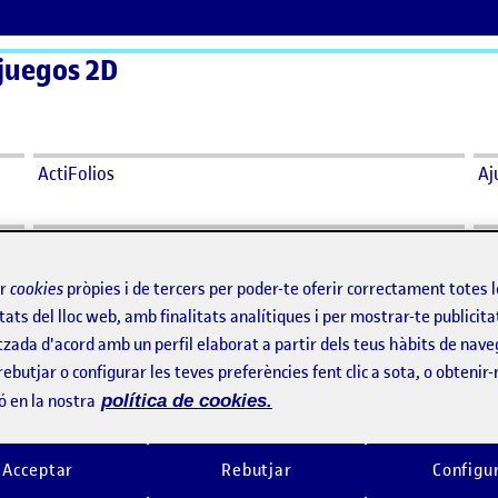
juegos 2D
ActiFolios
Aj
s, Programacion videojuegos 2d
ir
cookies
pròpies i de tercers per poder-te oferir correctament totes 
tats del lloc web, amb finalitats analítiques i per mostrar-te publicita
vas, Programacion videojuegos 2d
tzada d'acord amb un perfil elaborat a partir dels teus hàbits de nave
rebutjar o configurar les teves preferències fent clic a sota, o obtenir
vas, Programacion videojuegos 2d
ó en la nostra
política de cookies.
Acceptar
Rebutjar
Configu