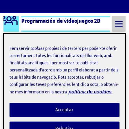
Logo Ágora
Programación de videojuegos 2D
Saltar al contingut
Fem servir
cookies
pròpies i de tercers per poder-te oferir
correctament totes les funcionalitats del lloc web, amb
Semestre 20221 - Aula 1
PAC 2 – Super Maria Rose (Joc Plataformes)
finalitats analítiques i per mostrar-te publicitat
Navegació d'entrades
: PEC 2 – Un juego de plataformas
: PEC
Anterior
Següent
personalitzada d'acord amb un perfil elaborat a partir dels
teus hàbits de navegació. Pots acceptar, rebutjar o
PAC 2 – Super Maria Rose (Joc
configurar les teves preferències fent clic a sota, o obtenir-
Publicat per
ne més informació en la nostra
política de cookies.
Publicat per
Marc Rost Peñalosa
Visibilitat:
Data de publicació
el PAC 2 – Super Maria Rose (Joc Plataf
Públic
-
27 Nov. 2022
-
comentari
Acceptar
Amb l’entrega de la PAC 2 adjunto demostració de la
programació realitzada d’aquest projecte.
Rebutjar