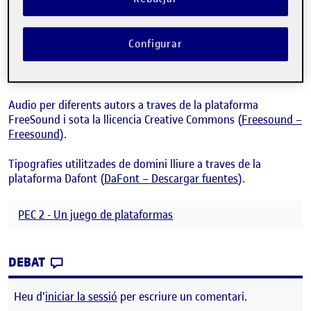
Error on kaltura services.
Credits i fonts:
Configurar
Sprites fets per mi en Piskel (
Piskel – Free online sprite
editor (piskelapp.com)
).
Audio per diferents autors a traves de la plataforma
FreeSound i sota la llicencia Creative Commons (
Freesound –
Freesound
).
Tipografies utilitzades de domini lliure a traves de la
plataforma Dafont (
DaFont – Descargar fuentes
).
PEC 2 - Un juego de plataformas
CONTRIBUTION
0
EL PAC 2 – SUPER MARIA ROSE (JOC PLATA
DEBAT
Heu d'
iniciar la sessió
per escriure un comentari.