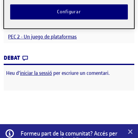
https://gitlab.com/Anleus/pec2
Configurar
Video YouTube:
https://youtu.be/G3nrZw-sAVg
PEC 2 - Un juego de plataformas
CONTRIBUTION
0
EL PEC 2 – UN JUEGO DE PLATAFORMAS
DEBAT
Heu d'
iniciar la sessió
per escriure un comentari.
×
Informació
Formeu part de la comunitat? Accés per