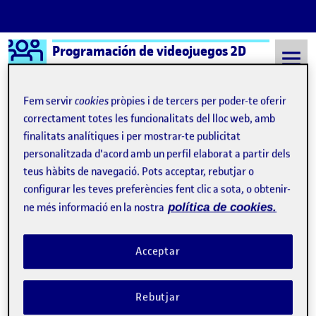
Logo Ágora
Programación de videojuegos 2D
Saltar al contingut
Fem servir
cookies
pròpies i de tercers per poder-te oferir
correctament totes les funcionalitats del lloc web, amb
finalitats analítiques i per mostrar-te publicitat
Semestre 20221 - Aula 1
PEC 2 – Un juego de plataformas
personalitzada d'acord amb un perfil elaborat a partir dels
Navegació d'entrades
: PEC 2 – Un juego de plataformas
: PAC
Anterior
Següent
teus hàbits de navegació. Pots acceptar, rebutjar o
configurar les teves preferències fent clic a sota, o obtenir-
PEC 2 – Un juego de platafor
Publicat per
ne més informació en la nostra
política de cookies.
Publicat per
Tomás Ruiz Martín
Visibilitat:
Data de publicació
el PEC 2 – Un juego de plataformas
Públic
-
27 Nov. 2022
-
comentari
Acceptar
URL GitLab:
Rebutjar