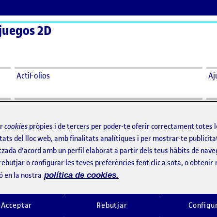
juegos 2D
ActiFolios
Aj
ir
cookies
pròpies i de tercers per poder-te oferir correctament totes 
tats del lloc web, amb finalitats analítiques i per mostrar-te publicita
tzada d'acord amb un perfil elaborat a partir dels teus hàbits de nave
rebutjar o configurar les teves preferències fent clic a sota, o obtenir
ó en la nostra
política de cookies.
Acceptar
Rebutjar
Configu