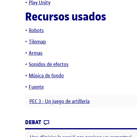
Play Unity
Recursos usados
Robots
Tilemap
Armas
Sonidos de efectos
Música de fondo
Fuente
PEC 3 - Un juego de artillería
CONTRIBUTION
0
EL PEC 3 – ROBOT WARS
DEBAT