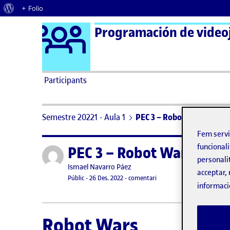
Quant al WordPress
+ Folio
Logo Ágora
Programación de video
Saltar al contingut
Participants
Semestre 20221 - Aula 1
PEC 3 – Robot Wars
Fem serv
funcionali
PEC 3 – Robot Wars
Publicat per
personali
Publicat per
Ismael Navarro Páez
acceptar, 
Visibilitat:
Data de publicació
el PEC 3 – Robot Wars
Públic
-
26 Des. 2022
-
comentari
informaci
Robot Wars