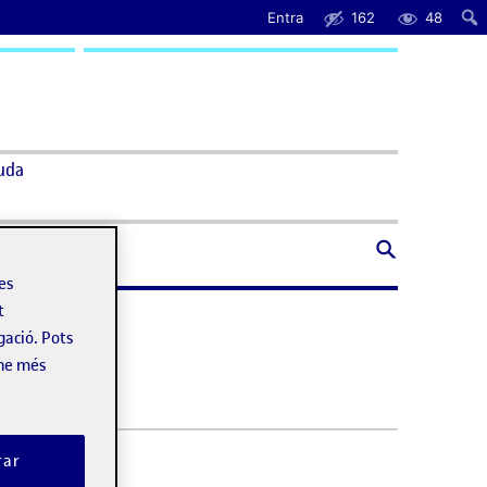
Entra
162
48
uda
les
t
gació. Pots
-ne més
rar