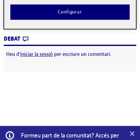
GitLab: https://gitlab.com/Anleus/pec3
Configurar
PEC 3 - Un juego de artillería
CONTRIBUTION
0
EL PEC 3 – UN JUEGO DE ARTILLERÍA
DEBAT
Heu d'
iniciar la sessió
per escriure un comentari.
×
Informació
Formeu part de la comunitat? Accés per