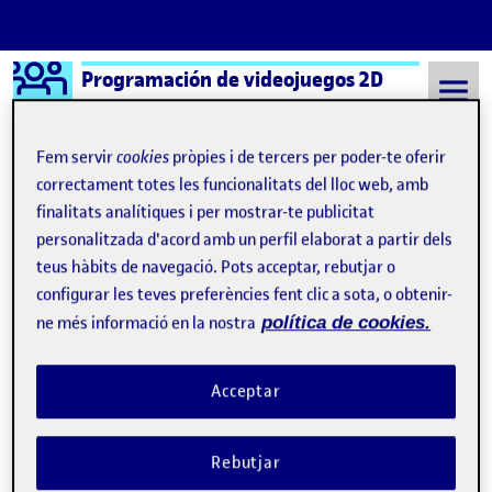
Logo Ágora
Programación de videojuegos 2D
Saltar al contingut
Fem servir
cookies
pròpies i de tercers per poder-te oferir
correctament totes les funcionalitats del lloc web, amb
finalitats analítiques i per mostrar-te publicitat
Semestre 20221 - Aula 1
PEC 3 – Un juego de artillería
personalitzada d'acord amb un perfil elaborat a partir dels
Navegació d'entrades
: PEC 3 – Robot Wars
: Ent
Anterior
Següent
teus hàbits de navegació. Pots acceptar, rebutjar o
configurar les teves preferències fent clic a sota, o obtenir-
PEC 3 – Un juego de artillería
Publicat per
ne més informació en la nostra
política de cookies.
Publicat per
Tomás Ruiz Martín
Visibilitat:
Data de publicació
26 desembre, 2022 11:44 pm
el PEC 3 – Un juego de artillería
Públic
-
26 Des. 2022
-
comentari
Acceptar
Video: https://youtu.be/RY4gMhb-84Q
Rebutjar