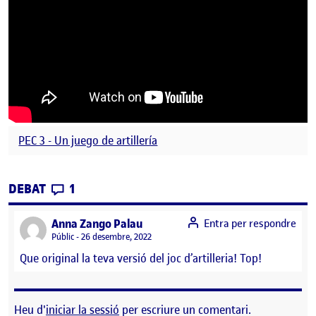
PEC 3 - Un juego de artillería
CONTRIBUTIONS
EL ENTREGA PEC3 – UN JOC D’ARTILLERIA
DEBAT
1
says:
Anna Zango Palau
Entra per respondre
Visibilitat:
Públic
26 desembre, 2022
Que original la teva versió del joc d’artilleria! Top!
Heu d'
iniciar la sessió
per escriure un comentari.