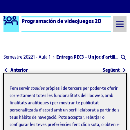
Logo Ágora
Programación de videojuegos 2D
Saltar al contingut
Semestre 20221 - Aula 1
Entrega PEC3 – Un joc d’artilleria
Navegació d'entrades
: PEC 3 – Un juego de artillería
: PAC
Anterior
Següent
Entrega PEC3 – Un joc d’artille
Publicat per
Fem servir
cookies
pròpies i de tercers per poder-te oferir
Publicat per
Eduardo Amengual Risso
correctament totes les funcionalitats del lloc web, amb
Visibilitat:
Data de publicació
a Entrega PEC3 – Un joc d’artilleria
Públic
-
26 Des. 2022
-
1 comentari
finalitats analítiques i per mostrar-te publicitat
personalitzada d'acord amb un perfil elaborat a partir dels
teus hàbits de navegació. Pots acceptar, rebutjar o
En aquesta PEC he decidit canviar un poc la idea del joc que es
plantejava però mantenint la mecànica bàsica i les indicacions
configurar les teves preferències fent clic a sota, o obtenir-