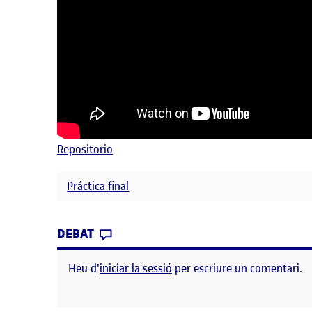
Repositorio
Práctica final
CONTRIBUTION
0
EL ENTREGA FINAL
DEBAT
Heu d'
iniciar la sessió
per escriure un comentari.