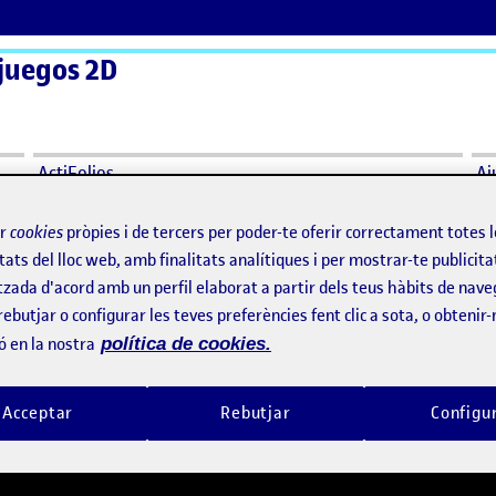
juegos 2D
ActiFolios
Aj
ir
cookies
pròpies i de tercers per poder-te oferir correctament totes 
tats del lloc web, amb finalitats analítiques i per mostrar-te publicita
tzada d'acord amb un perfil elaborat a partir dels teus hàbits de nave
rebutjar o configurar les teves preferències fent clic a sota, o obtenir
ó en la nostra
política de cookies.
Acceptar
Rebutjar
Configu