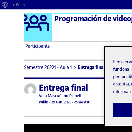
Quant al WordPress
+ Folio
Logo Ágora
Programación de video
Saltar al contingut
Participants
Fem serv
Semestre 20221 - Aula 1
Entrega final
funcionali
personali
acceptar, 
Entrega final
Publicat per
informaci
Publicat per
Vera Mascuñano Planell
Visibilitat:
Data de publicació
29 gener, 2023 4:57 am
el Entrega final
Públic
-
29 Gen. 2023
-
comentari