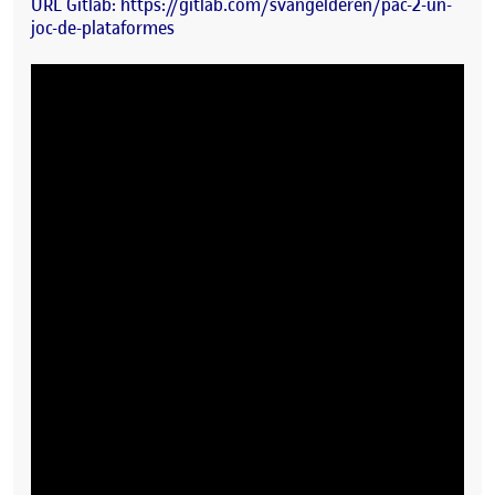
URL Gitlab: https://gitlab.com/svangelderen/pac-2-un-
joc-de-plataformes