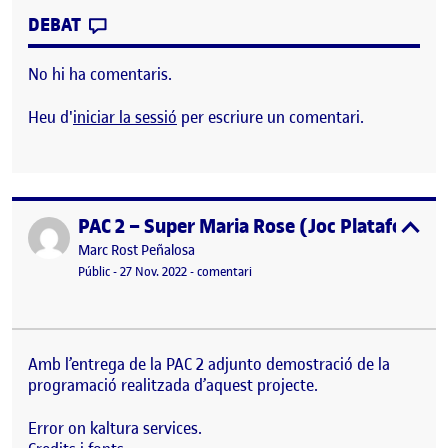
CONTRIBUTION
0
EL PEC 2: UN JUEGO DE PLATAFORMAS
DEBAT
No hi ha comentaris.
Heu d'
iniciar la sessió
per escriure un comentari.
PAC 2 – Super Maria Rose (Joc Plataformes
Publicat per
expa
Publicat per
Marc Rost Peñalosa
Visibilitat:
Data de publicació
el PAC 2 – Super Maria Rose (Joc Pla
Públic
-
27 Nov. 2022
-
comentari
Amb l’entrega de la PAC 2 adjunto demostració de la
programació realitzada d’aquest projecte.
Error on kaltura services.