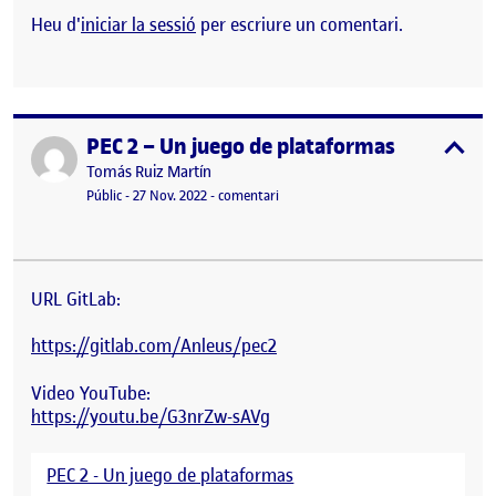
Heu d'
iniciar la sessió
per escriure un comentari.
PEC 2 – Un juego de plataformas
Publicat per
expa
Publicat per
Tomás Ruiz Martín
Visibilitat:
Data de publicació
el PEC 2 – Un juego de plataformas
Públic
-
27 Nov. 2022
-
comentari
URL GitLab:
https://gitlab.com/Anleus/pec2
Video YouTube:
https://youtu.be/G3nrZw-sAVg
PEC 2 - Un juego de plataformas