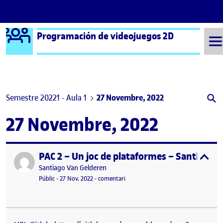
Logo Ágora
Programación de videojuegos 2D
Saltar al contingut
Semestre 20221 - Aula 1
27 Novembre, 2022
27 Novembre, 2022
PAC 2 – Un joc de plataformes – Santi van 
Publicat per
expa
Publicat per
Santiago Van Gelderen
Visibilitat:
Data de publicació
27 novembre, 2022 6:37 pm
el PAC 2 – Un joc de plataformes – S
Públic
-
27 Nov. 2022
-
comentari