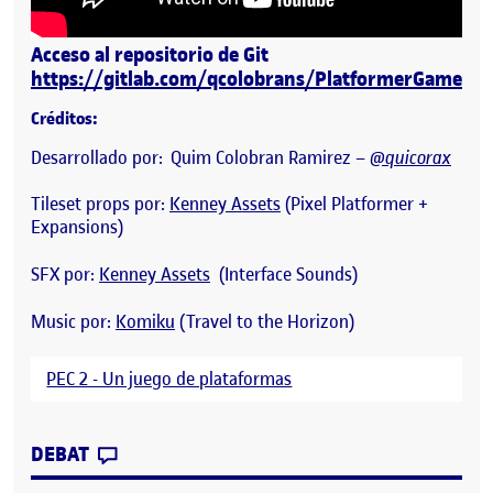
Acceso al repositorio de Git
https://gitlab.com/qcolobrans/PlatformerGame
Créditos:
Desarrollado por: Quim Colobran Ramirez –
@quicorax
Tileset props por:
Kenney Assets
(Pixel Platformer +
Expansions)
SFX por:
Kenney Assets
(Interface Sounds)
Music por:
Komiku
(Travel to the Horizon)
PEC 2 - Un juego de plataformas
CONTRIBUTION
0
EL PEC 2 – AMANITA BOY – QUIM COLOB
DEBAT