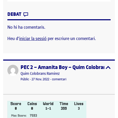
CONTRIBUTION
0
EL PEC 2 ALVARO MOLEIRO RIVAS, PROG
DEBAT
No hi ha comentaris.
Heu d'
iniciar la sessió
per escriure un comentari.
PEC 2 – Amanita Boy – Quim Colobrans Ra
Publicat per
expa
Publicat per
Quim Colobrans Ramirez
Visibilitat:
Data de publicació
el PEC 2 – Amanita Boy – Quim Colo
Públic
-
27 Nov. 2022
-
comentari