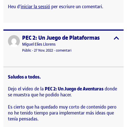
Heu d'
iniciar la sessió
per escriure un comentari.
PEC 2: Un Juego de Plataformas
Publicat per
expa
Publicat per
Miguel Elies Llorens
Visibilitat:
Data de publicació
27 novembre, 2022 11:24 pm
el PEC 2: Un Juego de Plataformas
Públic
-
27 Nov. 2022
-
comentari
Saludos a todos.
Dejo el video de la
PEC 2: Un Juego de Aventuras
donde
se muestra que he podido hacer.
Es cierto que ha quedado muy corto de contenido pero
no he tenido tiempo para implementar más ideas que
tenía pensadas.