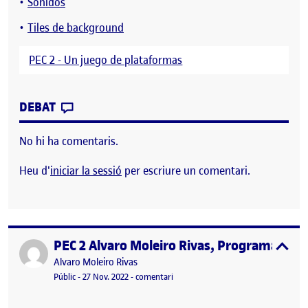
Sonidos
Tiles de background
PEC 2 - Un juego de plataformas
CONTRIBUTION
0
EL PEC 2 – UN JUEGO DE PLATAFORMAS
DEBAT
No hi ha comentaris.
Heu d'
iniciar la sessió
per escriure un comentari.
PEC 2 Alvaro Moleiro Rivas, Programacion 
Publicat per
expa
Publicat per
Alvaro Moleiro Rivas
Visibilitat:
Data de publicació
17 gener, 2024 4:40 pm
el PEC 2 Alvaro Moleiro Rivas, Prog
Públic
-
27 Nov. 2022
-
comentari