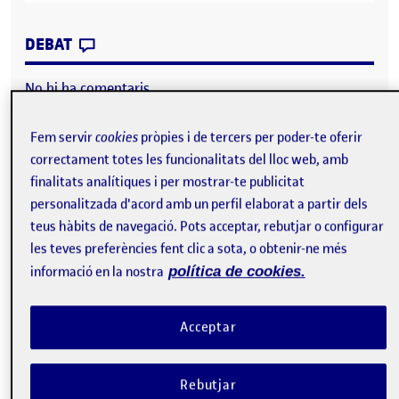
CONTRIBUTION
0
EL PEC 2 – UN JUEGO DE PLATAFORMAS
DEBAT
No hi ha comentaris.
Heu d'
iniciar la sessió
per escriure un comentari.
Fem servir
cookies
pròpies i de tercers per poder-te oferir
correctament totes les funcionalitats del lloc web, amb
finalitats analítiques i per mostrar-te publicitat
personalitzada d'acord amb un perfil elaborat a partir dels
PEC 2 – Un juego de plataformas
Publicat per
expa
teus hàbits de navegació. Pots acceptar, rebutjar o configurar
Publicat per
David Sahuquillo de Pablos
les teves preferències fent clic a sota, o obtenir-ne més
Visibilitat:
Data de publicació
el PEC 2 – Un juego de plataformas
Públic
-
27 Nov. 2022
-
comentari
informació en la nostra
política de cookies.
Acceptar
URL del repositorio en GitLab:
https://gitlab.com/dsahuquillod/juegoplataformaspec2
Rebutjar