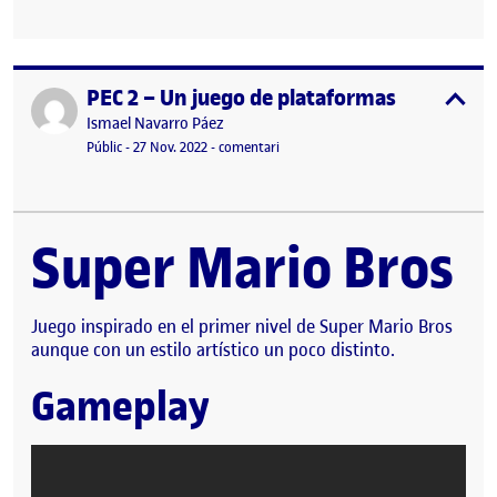
PEC 2 – Un juego de plataformas
Publicat per
expa
Publicat per
Ismael Navarro Páez
Visibilitat:
Data de publicació
27 novembre, 2022 6:32 pm
el PEC 2 – Un juego de plataformas
Públic
-
27 Nov. 2022
-
comentari
Super Mario Bros
Juego inspirado en el primer nivel de Super Mario Bros
aunque con un estilo artístico un poco distinto.
Gameplay