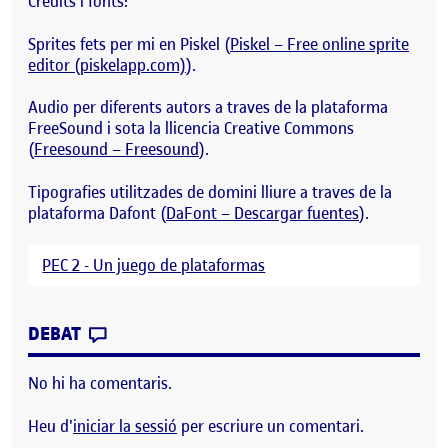
Credits i fonts:
Sprites fets per mi en Piskel (
Piskel – Free online sprite
editor (piskelapp.com)
).
Audio per diferents autors a traves de la plataforma
FreeSound i sota la llicencia Creative Commons
(
Freesound – Freesound
).
Tipografies utilitzades de domini lliure a traves de la
plataforma Dafont (
DaFont – Descargar fuentes
).
PEC 2 - Un juego de plataformas
CONTRIBUTION
0
EL PAC 2 – SUPER MARIA ROSE (JOC PLA
DEBAT
No hi ha comentaris.
Heu d'
iniciar la sessió
per escriure un comentari.