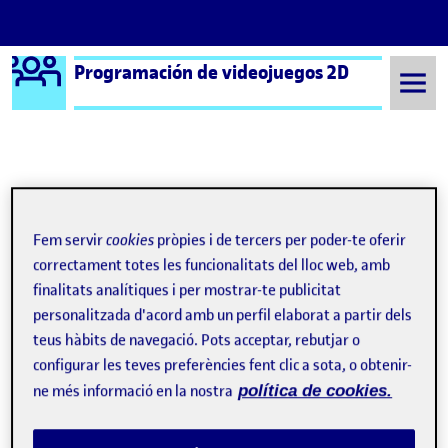
Logo Ágora
Programación de videojuegos 2D
Saltar al contingut
Semestre 20221 - Aula 1
PEC 3 - Un juego de artillería
PEC 3 - Un juego de
Fem servir
cookies
pròpies i de tercers per poder-te oferir
correctament totes les funcionalitats del lloc web, amb
artillería
finalitats analítiques i per mostrar-te publicitat
personalitzada d'acord amb un perfil elaborat a partir dels
teus hàbits de navegació. Pots acceptar, rebutjar o
PEC 3: Super Mario Bros para Android (Un juego de artillería)
Publicat per
configurar les teves preferències fent clic a sota, o obtenir-
Publicat per
Sergio Domínguez Gimeno
ne més informació en la nostra
política de cookies.
Visibilitat:
Data de publicació
el PEC 3: Super Mario Bros para Andro
Públic
-
21 Des. 2022
-
comentari
¡Hola de nuevo! Esta vez traigo una build del juego que mostré
en la PEC anterior, pero esta vez para Android completamente