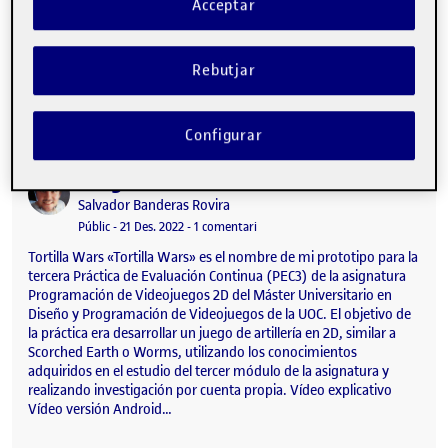
Acceptar
funcional. He añadido la flor de fuego, así como las tortugas que
se esconden cuando saltas sobre ellas, las cuales tienen una
pequeña IA. Adjunto el vídeo de mi gameplay en mi móvil: La
Rebutjar
build para Android está descargable en mi repositorio de GitLab.
PEC 3 - Un juego de artillería …
Configurar
Long live the onion
Publicat per
Publicat per
Salvador Banderas Rovira
Visibilitat:
Data de publicació
5 febrer, 2023 3:47 am
a Long live the onion
Públic
-
21 Des. 2022
-
1 comentari
Tortilla Wars «Tortilla Wars» es el nombre de mi prototipo para la
tercera Práctica de Evaluación Continua (PEC3) de la asignatura
Programación de Videojuegos 2D del Máster Universitario en
Diseño y Programación de Videojuegos de la UOC. El objetivo de
la práctica era desarrollar un juego de artillería en 2D, similar a
Scorched Earth o Worms, utilizando los conocimientos
adquiridos en el estudio del tercer módulo de la asignatura y
realizando investigación por cuenta propia. Vídeo explicativo
Vídeo versión Android…