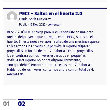
PEC3 – Saltos en el huerto 2.0
Publicat per
Publicat per
Daniel Soria Gutierrez
Visibilitat:
Data de publicació
el PEC3 – Saltos en el huerto 2.0
Públic
-
19 Des. 2022
-
comentari
DESCRIPCIÓN Mi entrega para la PEC3 consiste en una gran
mejora del proyecto que entregue en mi PEC2, Saltos en el
huerto. En esta nueva versión he añadido una mecánica que se
aplica a todos los niveles que permite al jugador disparar
proyectiles en forma de mini Zanahorias. Estos proyectiles
los encontrará por los niveles esparcidos en pequeñas
dosis. Así el jugador no podrá disparar libremente,
sino que deberá encontrar primero estas mini Zanahorias.
Hablando de los niveles, contamos ahora con un total de 4.
Además de…
Pàgina
Pàgina
01
02