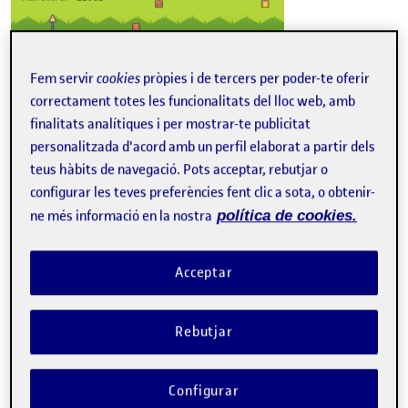
Fem servir
cookies
pròpies i de tercers per poder-te oferir
correctament totes les funcionalitats del lloc web, amb
Entrega para la PEC 3 (Actualización de la PEC 2) de la
finalitats analítiques i per mostrar-te publicitat
asignatura Programación de videojuegos 2D.
personalitzada d'acord amb un perfil elaborat a partir dels
teus hàbits de navegació. Pots acceptar, rebutjar o
Amanita Boy
está disponible en plataforma
WEB
y en
configurar les teves preferències fent clic a sota, o obtenir-
Android
.
ne més informació en la nostra
política de cookies.
Acceso al juego en ItchIO (Navegador & Android)
https://quicorax.itch.io/amanitaboy
Acceptar
Como jugar
Amanita Boy es un prototipo de juego de plataformas que
Rebutjar
recrea el clásico juego
Super Mario Bros
de
Nintendo
.
El objetivo de este juego es llegar a la meta, que se sitúa al
Configurar
extremo derecho del nivel, con la máxima puntuación