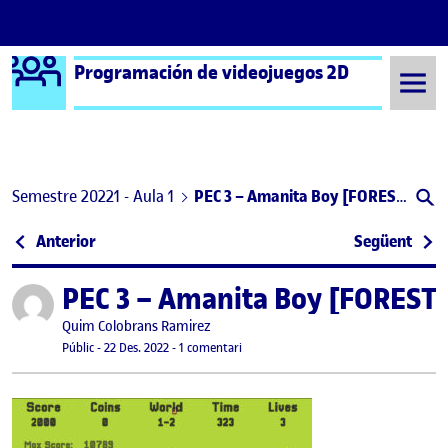
Logo Ágora
Programación de videojuegos 2D
Saltar al contingut
Semestre 20221 - Aula 1
PEC 3 – Amanita Boy [FOREST Update] – Quim Colobrans Ramírez
Navegació d'entrades
: PEC 3: Super Mario Bros para Android (Un juego d
: PEC
Anterior
Següent
PEC 3 – Amanita Boy [FOREST
Publicat per
Publicat per
Quim Colobrans Ramirez
Visibilitat:
Data de publicació
23 desembre, 2022 10:18 am
a PEC 3 – Amanita Boy [FOREST Updat
Públic
-
22 Des. 2022
-
1 comentari