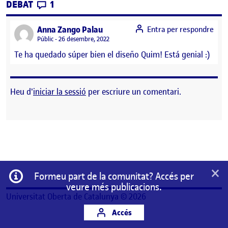
CONTRIBUTIONS
EL PEC 3 – AMANITA BOY [FOREST UPDAT
DEBAT
1
says:
Anna Zango Palau
Entra per respondre
Visibilitat:
Públic
26 desembre, 2022
Te ha quedado súper bien el diseño Quim! Está genial :)
Heu d'
iniciar la sessió
per escriure un comentari.
×
Informació
Formeu part de la comunitat? Accés per
veure més publicacions.
Universitat Oberta de Catalunya © 2026
Accés