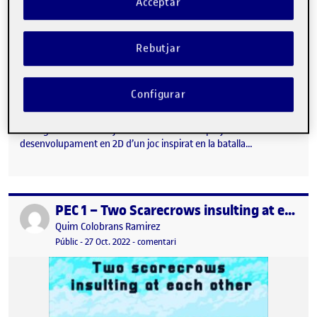
Acceptar
Rebutjar
Configurar
Entrega de la PEC1 un joc d’aventures 2D. El projecte es basa el
desenvolupament en 2D d’un joc inspirat en la batalla…
PEC 1 – Two Scarecrows insulting at each other – Quim Colobrans Ramírez
Publicat per
Publicat per
Quim Colobrans Ramirez
Visibilitat:
Data de publicació
28 gener, 2023 9:47 am
el PEC 1 – Two Scarecrows insulting 
Públic
-
27 Oct. 2022
-
comentari