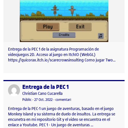
Entrega de la PEC 1 de la asignatura Programación de
videojuegos 2D. Acceso al juego en ItchIO (WebGL)
https://quicorax.itch.io/scarecrowsinsulting Como jugar Two…
Entrega de la PEC 1
Publicat per
Publicat per
Christian Cano Cucarella
Visibilitat:
Data de publicació
el Entrega de la PEC 1
Públic
-
27 Oct. 2022
-
comentari
Entrega de la PEC-1 un juego de aventuras, basado en el juego
Monkey Island y su sistema de duelo de insultos. La entrega se
encunetra en mi repositorio Git y el video se encuentra en el
enlace a Youtube. PEC 1 - Un juego de aventuras …