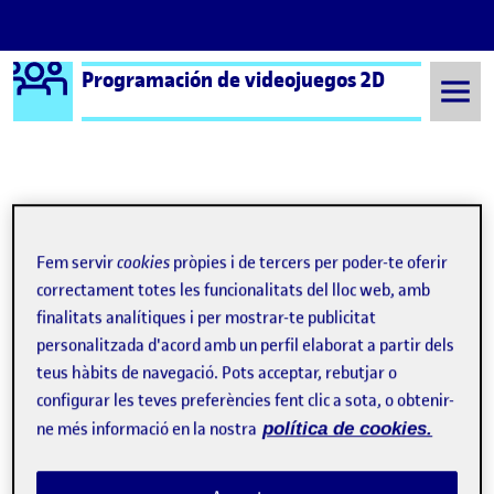
Logo Ágora
Programación de videojuegos 2D
Saltar al contingut
Semestre 20221 - Aula 1
27 Octubre, 2022
27 Octubre, 2022
Fem servir
cookies
pròpies i de tercers per poder-te oferir
correctament totes les funcionalitats del lloc web, amb
finalitats analítiques i per mostrar-te publicitat
PEC1_Joc D’aventures 2D
Publicat per
personalitzada d'acord amb un perfil elaborat a partir dels
Publicat per
Jonathan Gomez Berengueras
teus hàbits de navegació. Pots acceptar, rebutjar o
Visibilitat:
Data de publicació
27 octubre, 2022 9:52 pm
el PEC1_Joc D’aventures 2D
Públic
-
27 Oct. 2022
-
comentari
configurar les teves preferències fent clic a sota, o obtenir-
ne més informació en la nostra
política de cookies.