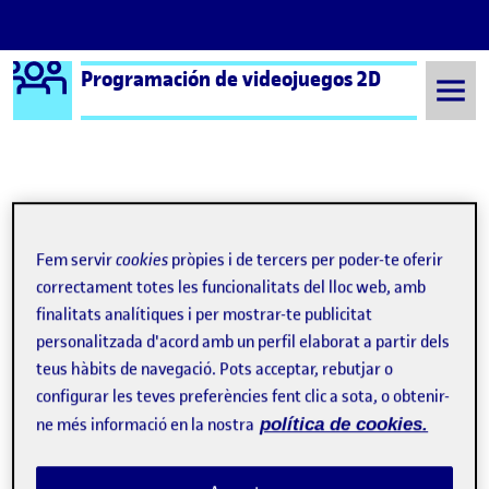
Logo Ágora
Programación de videojuegos 2D
Saltar al contingut
Semestre 20221 - Aula 1
27 Octubre, 2022
27 Octubre, 2022
Fem servir
cookies
pròpies i de tercers per poder-te oferir
correctament totes les funcionalitats del lloc web, amb
finalitats analítiques i per mostrar-te publicitat
PEC1_Joc D’aventures 2D
Publicat per
personalitzada d'acord amb un perfil elaborat a partir dels
Publicat per
Jonathan Gomez Berengueras
teus hàbits de navegació. Pots acceptar, rebutjar o
Visibilitat:
Data de publicació
27 octubre, 2022 9:52 pm
el PEC1_Joc D’aventures 2D
Públic
-
27 Oct. 2022
-
comentari
configurar les teves preferències fent clic a sota, o obtenir-
ne més informació en la nostra
política de cookies.