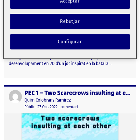
Acceptar
Rebutjar
Configurar
Entrega de la PEC1 un joc d’aventures 2D. El projecte es basa el
desenvolupament en 2D d’un joc inspirat en la batalla…
PEC 1 – Two Scarecrows insulting at each other – Quim Colobrans Ramírez
Publicat per
Publicat per
Quim Colobrans Ramirez
Visibilitat:
Data de publicació
28 gener, 2023 9:47 am
el PEC 1 – Two Scarecrows insulting 
Públic
-
27 Oct. 2022
-
comentari