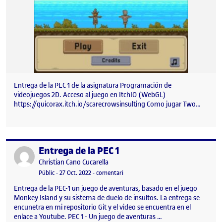
Entrega de la PEC 1 de la asignatura Programación de
videojuegos 2D. Acceso al juego en ItchIO (WebGL)
https://quicorax.itch.io/scarecrowsinsulting Como jugar Two…
Entrega de la PEC 1
Publicat per
Publicat per
Christian Cano Cucarella
Visibilitat:
Data de publicació
el Entrega de la PEC 1
Públic
-
27 Oct. 2022
-
comentari
Entrega de la PEC-1 un juego de aventuras, basado en el juego
Monkey Island y su sistema de duelo de insultos. La entrega se
encunetra en mi repositorio Git y el video se encuentra en el
enlace a Youtube. PEC 1 - Un juego de aventuras …