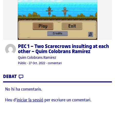
PEC 1 – Two Scarecrows insulting at each
Publicat per
other – Quim Colobrans Ramírez
Publicat per
Quim Colobrans Ramirez
Visibilitat:
Data de publicació
28 gener, 2023 9:47 am
el PEC 1 – Two Scarecrows insulting a
Públic
-
27 Oct. 2022
-
comentari
CONTRIBUTION
0
EL PEC 1 – TWO SCARECROWS INSULTING A
DEBAT
No hi ha comentaris.
Heu d'
iniciar la sessió
per escriure un comentari.