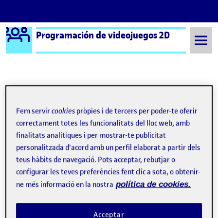
Logo Ágora
Programación de videojuegos 2D
Saltar al contingut
Semestre 20221 - Aula 1
PAC 3 – Un joc d’artilleria – Santi van Gelderen
Fem servir
cookies
pròpies i de tercers per poder-te oferir
Navegació d'entrades
: PAC3 – Un joc d’Artilleria
: Me
Anterior
Següent
correctament totes les funcionalitats del lloc web, amb
finalitats analítiques i per mostrar-te publicitat
PAC 3 – Un joc d’artilleria – S
Publicat per
personalitzada d'acord amb un perfil elaborat a partir dels
Publicat per
Santiago Van Gelderen
teus hàbits de navegació. Pots acceptar, rebutjar o
Visibilitat:
Data de publicació
el PAC 3 – Un joc d’artilleria – Santi van
Públic
-
26 Des. 2022
-
comentari
configurar les teves preferències fent clic a sota, o obtenir-
ne més informació en la nostra
política de cookies.
URL Repositori Gitlab: https://gitlab.com/svangelderen/pac-
3-un-joc-d-artilleria
Acceptar