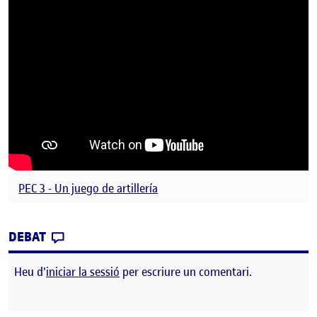
PEC 3 - Un juego de artillería
CONTRIBUTION
0
EL PAC 3 – UN JOC D’ARTILLERIA – SANTI 
DEBAT
Heu d'
iniciar la sessió
per escriure un comentari.