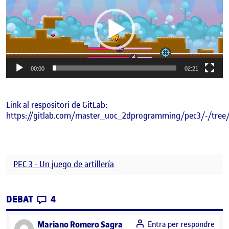
vídeo
00:00
02:21
Link al respositori de GitLab:
https://gitlab.com/master_uoc_2dprogramming/pec3/-/tree
PEC 3 - Un juego de artillería
CONTRIBUTIONS
EL SPIT AWAY! – UN JOC D’ARTILLERIA D’
DEBAT
4
says:
Mariano Romero Sagra
Entra per respondre