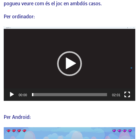
pogueu veure com és el joc en ambdós casos.
Per ordinador:
Reproductor
de
vídeo
00:00
02:01
Per Android:
Reproductor
de