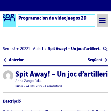
Logo Ágora
Programación de videojuegos 2D
Saltar al contingut
Semestre 20221 - Aula 1
Spit Away! – Un joc d’artilleria d’alpaques
Navegació d'entrades
: PEC 3 – Un juego de artillería(PEC 2 MEJORADA)
: PEC
Anterior
Següent
Spit Away! – Un joc d’artilleri
Publicat per
Publicat per
Anna Zango Palau
Visibilitat:
Data de publicació
27 desembre, 2022 9:50 am
a Spit Away! – Un joc d’artilleria d’a
Públic
-
24 Des. 2022
-
4 comentaris
Descripció