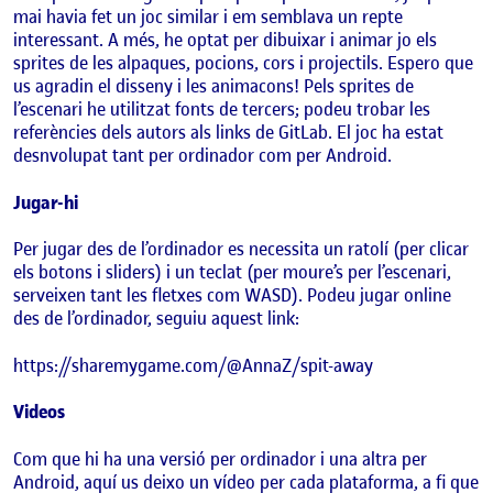
mai havia fet un joc similar i em semblava un repte
interessant. A més, he optat per dibuixar i animar jo els
sprites de les alpaques, pocions, cors i projectils. Espero que
us agradin el disseny i les animacons! Pels sprites de
l’escenari he utilitzat fonts de tercers; podeu trobar les
referències dels autors als links de GitLab. El joc ha estat
desnvolupat tant per ordinador com per Android.
Jugar-hi
Per jugar des de l’ordinador es necessita un ratolí (per clicar
els botons i sliders) i un teclat (per moure’s per l’escenari,
serveixen tant les fletxes com WASD). Podeu jugar online
des de l’ordinador, seguiu aquest link:
https://sharemygame.com/@AnnaZ/spit-away
Videos
Com que hi ha una versió per ordinador i una altra per
Android, aquí us deixo un vídeo per cada plataforma, a fi que