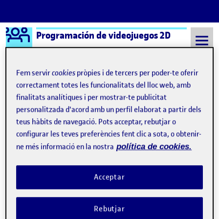
Logo Ágora
Programación de videojuegos 2D
Saltar al contingut
Fem servir
cookies
pròpies i de tercers per poder-te oferir
correctament totes les funcionalitats del lloc web, amb
Semestre 20221 - Aula 1
PEC1 – Un juego de aventuras
finalitats analítiques i per mostrar-te publicitat
personalitzada d'acord amb un perfil elaborat a partir dels
Navegació d'entrades
: PEC01 – Un juego de aventuras
: PAC
Anterior
Següent
teus hàbits de navegació. Pots acceptar, rebutjar o
configurar les teves preferències fent clic a sota, o obtenir-
PEC1 – Un juego de aventuras
Publicat per
ne més informació en la nostra
política de cookies.
Publicat per
David Sahuquillo de Pablos
Visibilitat:
Data de publicació
el PEC1 – Un juego de aventuras
Públic
-
30 Oct. 2022
-
comentari
Acceptar
URL del repositorio en GitLab:
Rebutjar