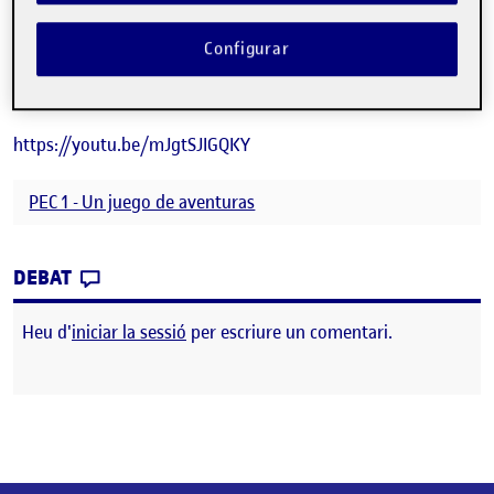
https://gitlab.com/dsahuquillod/my-first-project.git
Configurar
Enlace video explicativo:
https://youtu.be/mJgtSJIGQKY
PEC 1 - Un juego de aventuras
CONTRIBUTION
0
EL PEC1 – UN JUEGO DE AVENTURAS
DEBAT
Heu d'
iniciar la sessió
per escriure un comentari.