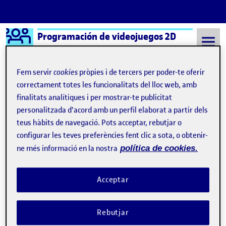
Logo Ágora
Programación de videojuegos 2D
Saltar al contingut
Fem servir
cookies
pròpies i de tercers per poder-te oferir
correctament totes les funcionalitats del lloc web, amb
finalitats analítiques i per mostrar-te publicitat
Semestre 20221 - Aula 1
28 Octubre, 2022
personalitzada d'acord amb un perfil elaborat a partir dels
28 Octubre, 2022
teus hàbits de navegació. Pots acceptar, rebutjar o
configurar les teves preferències fent clic a sota, o obtenir-
ne més informació en la nostra
política de cookies.
Un juego de aventuras
Publicat per
Publicat per
Daniel Trigueros Orozco
Visibilitat:
Data de publicació
el Un juego de aventuras
Públic
-
28 Oct. 2022
-
comentari
Acceptar
Aquí puede verse el funcionamiento del juego PEC 1 - Un juego de
aventuras …
Rebutjar